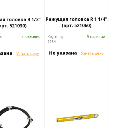
Режущая головка R 1 1/4"
я головка R 1/2"
(арт. 521060)
арт. 521030)
Код товара:
В наличии
а:
В наличии
1134
Не указана
азана
Узнать цену
Узнать цену