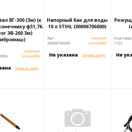
ал ВГ-300 (3м) (к
Напорный бак для воды
Режуща
онечнику ф51,76.
10 л STIHL (00006706000)
(
ог ЭВ-260 3м)
Арт.
Наличие
Код товар
Вибромаш)
00006706000
уточняйте
1133
Наличие
Не указана
Не ук
Узнать цену
3084
уточняйте
азана
Узнать цену