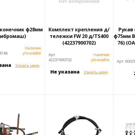
конечник ф28мм
Комплект крепления д/
Рукав 
Вибромаш)
тележки FW 20 д/TS400
ф75мм В-
(42237900702)
76) (О
Наличие
4748
уточняйте
Арт.
Наличие
42237900702
уточняйте
Арт. 0002
азана
Узнать цену
Не указана
Узнать цену