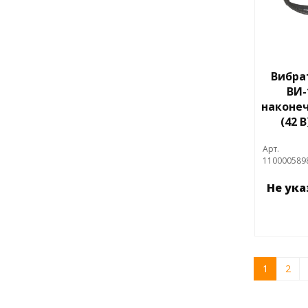
Вибра
ВИ-
наконеч
(42 
Арт.
110000589
Не ук
1
2