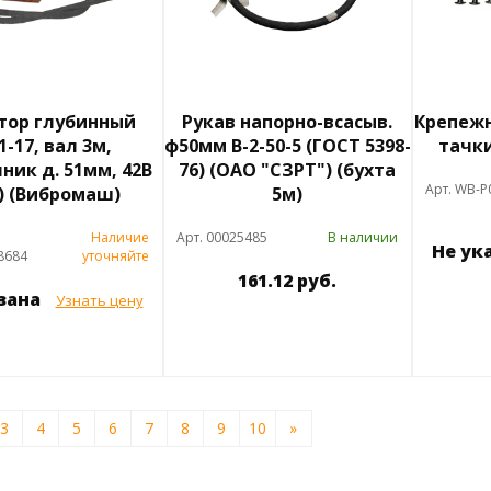
тор глубинный
Рукав напорно-всасыв.
Крепеж
1-17, вал 3м,
ф50мм В-2-50-5 (ГОСТ 5398-
тачки
ник д. 51мм, 42В
76) (ОАО "СЗРТ") (бухта
Арт. WB-P
В) (Вибромаш)
5м)
Наличие
Арт. 00025485
В наличии
Не ук
8684
уточняйте
161.12 руб.
азана
Узнать цену
3
4
5
6
7
8
9
10
»