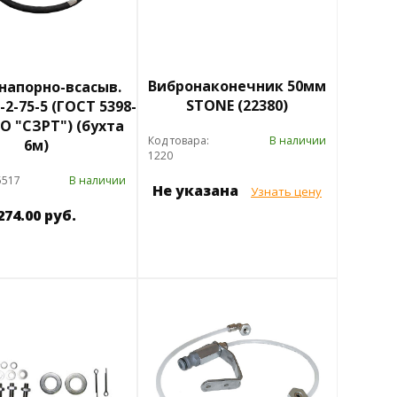
Вибронаконечник 50мм
напорно-всасыв.
STONE (22380)
2-75-5 (ГОСТ 5398-
АО "СЗРТ") (бухта
Код товара:
В наличии
6м)
1220
5517
В наличии
Не указана
Узнать цену
274.00 руб.