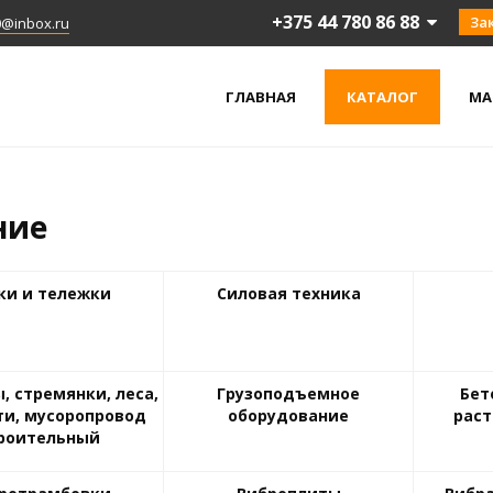
+375 44 780 86 88
За
0@inbox.ru
ГЛАВНАЯ
КАТАЛОГ
МА
ние
ки и тележки
Силовая техника
, стремянки, леса,
Грузоподъемное
Бет
и, мусоропровод
оборудование
рас
роительный