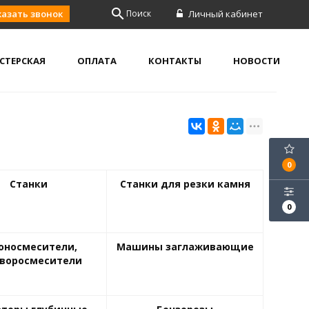
search
казать звонок
Поиск
Личный кабинет
СТЕРСКАЯ
ОПЛАТА
КОНТАКТЫ
НОВОСТИ
0
Станки
Станки для резки камня
0
оносмесители,
Машины заглаживающие
творосмесители