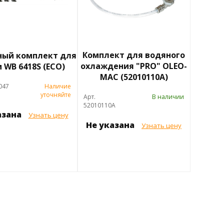
Комплект для водяного
ный комплект для
охлаждения "PRO" OLEO-
 WB 6418S (ECO)
MAC (52010110A)
047
Наличие
уточняйте
Арт.
В наличии
52010110A
азана
Узнать цену
Не указана
Узнать цену