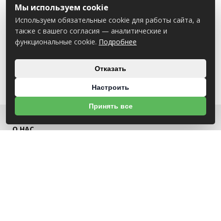
Мы используем cookie
Используем обязательные cookie для работы сайта, а
также с вашего согласия — аналитические и
функциональные cookie.
Подробнее
Отказать
Настроить
Принять все
О НАС
УНП 791418934 ООО МАГАЗИН БЕНЗОТЕХНИКА
Св-во выдано Администрацией Октябрьского района г. Могилева
18.12.2025г
ИНФОРМАЦИЯ