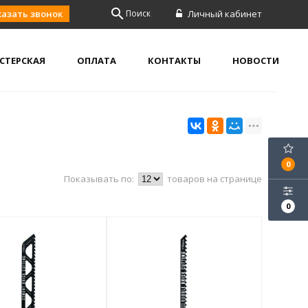
search
казать звонок
Поиск
Личный кабинет
СТЕРСКАЯ
ОПЛАТА
КОНТАКТЫ
НОВОСТИ
0
Показывать по:
товаров на странице
0