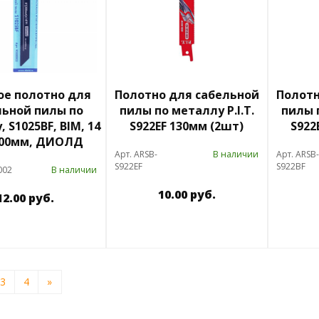
ое полотно для
Полотно для сабельной
Полотн
льной пилы по
пилы по металлу P.I.T.
пилы п
 S1025BF, BIM, 14
S922EF 130мм (2шт)
S922
 200мм, ДИОЛД
Арт. ARSB-
В наличии
Арт. ARSB-
S922EF
S922BF
002
В наличии
10.00 руб.
12.00 руб.
3
4
»