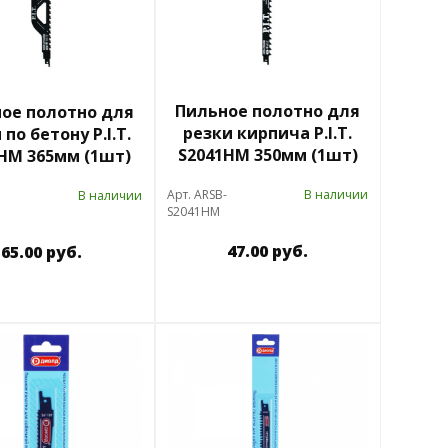
Пильное полотно для
ое полотно для
резки кирпича P.I.T.
 по бетону P.I.T.
S2041HM 350мм (1шт)
HM 365мм (1шт)
Арт. ARSB-
В наличии
В наличии
S2041HM
47.00 руб.
65.00 руб.