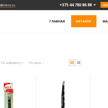
+375 44 780 86 88
За
0@inbox.ru
ГЛАВНАЯ
КАТАЛОГ
МА
По алфавиту
По цене