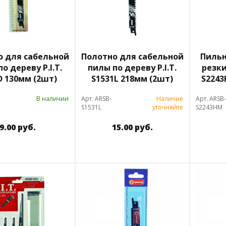
о для сабельной
Полотно для сабельной
Пильн
о дереву P.I.T.
пилы по дереву P.I.T.
резки
D 130мм (2шт)
S1531L 218мм (2шт)
S2243
В наличии
Арт. ARSB-
Наличие
Арт. ARSB-
S1531L
уточняйте
S2243HM
9.00 руб.
15.00 руб.