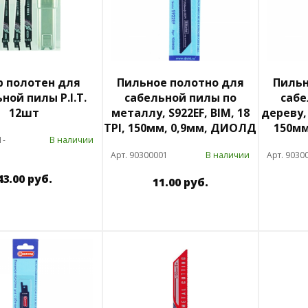
р полотен для
Пильное полотно для
Пильн
ной пилы P.I.T.
сабельной пилы по
сабе
12шт
металлу, S922EF, BIM, 18
дереву, 
TPI, 150мм, 0,9мм, ДИОЛД
150м
1-
В наличии
Арт. 90300001
В наличии
Арт. 9030
43.00 руб.
11.00 руб.