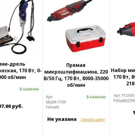
ни-дрель
Прямая
Набор м
еская, 170 Вт, 0-
микрошлифмашина, 220
170 Вт, 
000 об/мин
В/50 Гц, 170 Вт, 8000-35000
218
об/мин
В наличии
Арт. FT2300
Арт.
В наличии
Felisatti(230
МШМ-170Э
97.00 руб.
Felisatti
1
Не указана
Узнать цену