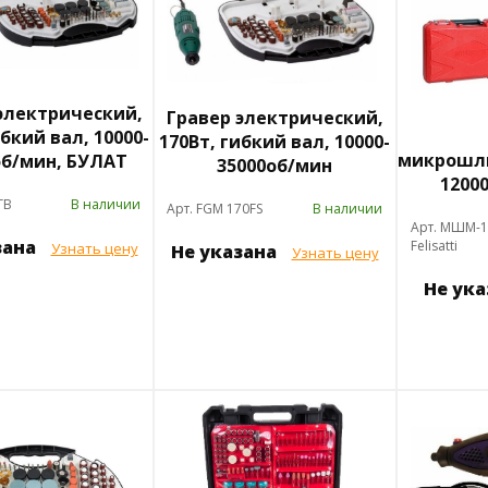
электрический,
Гравер электрический,
ибкий вал, 10000-
170Вт, гибкий вал, 10000-
микрошли
об/мин, БУЛАТ
35000об/мин
1200
ГВ
В наличии
Арт. FGM 170FS
В наличии
Арт. МШМ-
зана
Felisatti
Узнать цену
Не указана
Узнать цену
Не ук