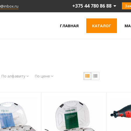
+375 44 780 86 88
За
0@inbox.ru
ГЛАВНАЯ
КАТАЛОГ
МА
По алфавиту
По цене