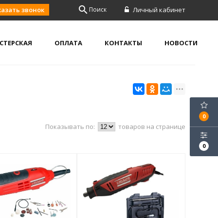
search
казать звонок
Поиск
Личный кабинет
СТЕРСКАЯ
ОПЛАТА
КОНТАКТЫ
НОВОСТИ
0
Показывать по:
товаров на странице
0