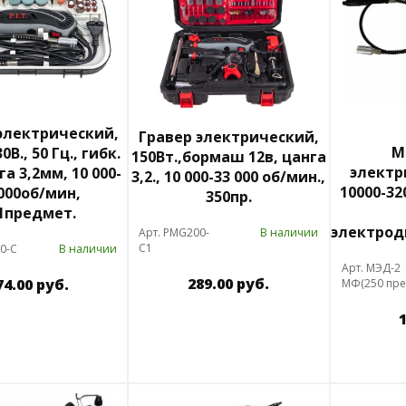
электрический,
Гравер электрический,
М
0В., 50 Гц., гибк.
150Вт.,бормаш 12в, цанга
электри
га 3,2мм, 10 000-
3,2., 10 000-33 000 об/мин.,
10000-320
 000об/мин,
350пр.
1предмет.
электрод
Арт. PMG200-
В наличии
С1
0-C
В наличии
Арт. МЭД-2
289.00 руб.
74.00 руб.
МФ(250 пре
1