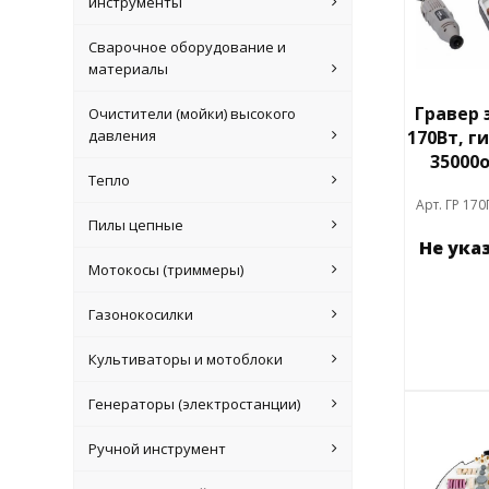
инструменты
Сварочное оборудование и
материалы
Гравер 
Очистители (мойки) высокого
давления
170Вт, г
35000
Тепло
Арт. ГР 170
Пилы цепные
Не ука
Мотокосы (триммеры)
Газонокосилки
Культиваторы и мотоблоки
Генераторы (электростанции)
Ручной инструмент