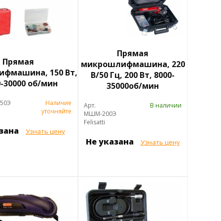
Прямая
Прямая
микрошлифмашина, 220
фмашина, 150 Вт,
В/50 Гц, 200 Вт, 8000-
0-30000 об/мин
35000об/мин
150Э
Наличие
Арт.
В наличии
уточняйте
МШМ-200Э
Felisatti
азана
Узнать цену
Не указана
Узнать цену