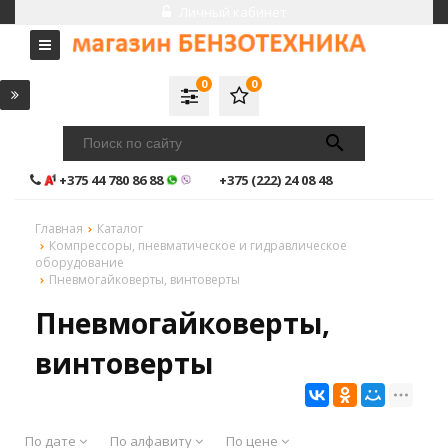
Личный кабинет
0
0
+375 44 780 86 88
+375 (222) 24 08 48
Главная
Каталог
Компрессоры, пневматическое и гидравлическое
оборудование
Пневмогайковерты, винтоверты
Пневмогайковерты,
винтоверты
По дате
По алфавиту
По цене