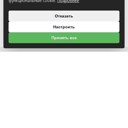
функциональные cookie.
Подробнее
Отказать
Настроить
Принять все
О НАС
УНП 791418934 ООО МАГАЗИН БЕНЗОТЕХНИКА
Св-во выдано Администрацией Октябрьского района г. Могилева
18.12.2025г
ИНФОРМАЦИЯ
Новости
Контакты