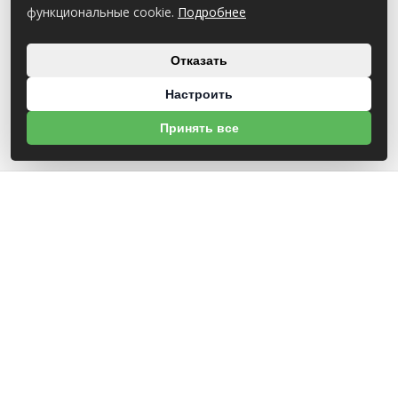
функциональные cookie.
Подробнее
Отказать
Настроить
Принять все
О НАС
УНП 791418934 ООО МАГАЗИН БЕНЗОТЕХНИКА
Св-во выдано Администрацией Октябрьского района г. Могилева
18.12.2025г
ИНФОРМАЦИЯ
Новости