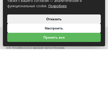
также с вашего согласия — аналитические и
функциональные cookie.
Подробнее
Отказать
Настроить
Принять все
О НАС
УНП 791418934 ООО МАГАЗИН БЕНЗОТЕХНИКА
Св-во выдано Администрацией Октябрьского района г. Могилева
18.12.2025г
ИНФОРМАЦИЯ
Новости
Контакты
Оплата
Политика конфиденциальности
Обработка персональных данных