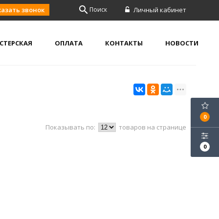
search
казать звонок
Поиск
Личный кабинет
СТЕРСКАЯ
ОПЛАТА
КОНТАКТЫ
НОВОСТИ
0
Показывать по:
товаров на странице
0