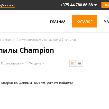
+375 44 780 86 88
За
0@inbox.ru
ГЛАВНАЯ
КАТАЛОГ
МА
я техника
Аккумуляторные цепные пилы Champion
пилы Champion
По алфавиту
По цене
товаров по данным параметрам не найдено