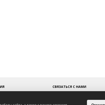
ИЯ
СВЯЗАТЬСЯ С НАМИ
г.Могилев, ул.Гончарная, 2
работы сайта, а также с вашего согласия —
Отказат