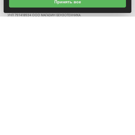
Принять все
О НАС
УНП 791418934 ООО МАГАЗИН БЕНЗОТЕХНИКА
Св-во выдано Администрацией Октябрьского района г. Могилева
18.12.2025г
ИНФОРМАЦИЯ
Новости
Контакты
Оплата
Политика конфиденциальности
Обработка персональных данных
Инфо
Положение о cookie-файлах
СВЯЗАТЬСЯ С НАМИ
г.Могилев, ул.Гончарная, 2