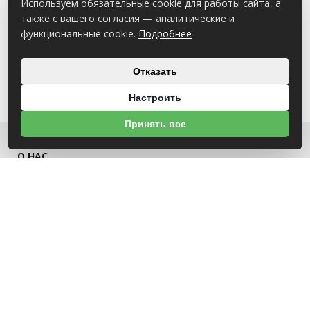
Используем обязательные cookie для работы сайта, а
также с вашего согласия — аналитические и
функциональные cookie.
Подробнее
Отказать
Настроить
Принять все
О НАС
УНП 791418934 ООО МАГАЗИН БЕНЗОТЕХНИКА
Св-во выдано Администрацией Октябрьского района г. Могилева
18.12.2025г
ИНФОРМАЦИЯ
Новости
Контакты