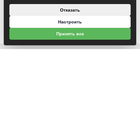
Отказать
Настроить
Принять все
О НАС
УНП 791418934 ООО МАГАЗИН БЕНЗОТЕХНИКА
Св-во выдано Администрацией Октябрьского района г. Могилева
18.12.2025г
ИНФОРМАЦИЯ
Новости
Контакты
Оплата
Политика конфиденциальности