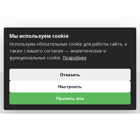
Мы используем cookie
Используем обязательные cookie для работы сайта, а
также с вашего согласия — аналитические и
функциональные cookie.
Подробнее
Отказать
Настроить
О НАС
Принять все
УНП 791418934 ООО МАГАЗИН БЕНЗОТЕХНИКА
Св-во выдано Администрацией Октябрьского района г. Могилева
18.12.2025г
ИНФОРМАЦИЯ