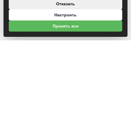
Отказать
Настроить
Принять все
О НАС
УНП 791418934 ООО МАГАЗИН БЕНЗОТЕХНИКА
Св-во выдано Администрацией Октябрьского района г. Могилева
18.12.2025г
ИНФОРМАЦИЯ
Новости
Контакты