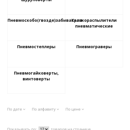
Пневмоскобо(гвозде)забиватели
Краскораспылители
пневматические
Пневмостеплеры
Пневмограверы
Пневмогайковерты,
винтоверты
По дате
По алфавиту
По цене
Показывать по:
товаров на странице