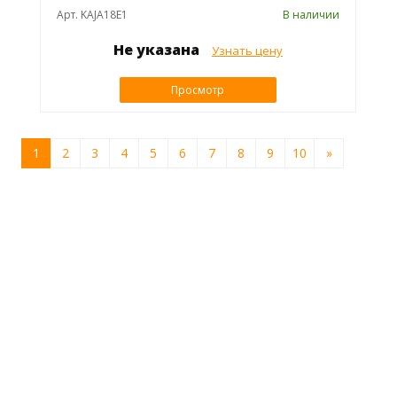
Арт. KAJA18E1
В наличии
Не указана
Узнать цену
Просмотр
1
2
3
4
5
6
7
8
9
10
»