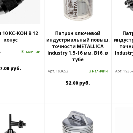
 10 КС-КОН В 12
Патрон ключевой
Пат
конус
индустриальный повыш.
индуст
точности METALLICA
точн
:
В наличии
Industry 1,5-16 мм, В16, в
Industr
тубе
7.00 руб.
Арт. 193653
В наличии
Арт. 1936
52.00 руб.