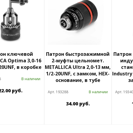
он ключевой
Патрон быстрозажимной
Патрон
CA Optima 3,0-16
2-муфты цельномет.
инду
20UNF, в коробке
METALLICA Ultra 2,0-13 мм,
стан
1/2-20UNF, с замком, HEX-
Industry
8
В наличии
основание, в тубе
з
22.00 руб.
Арт. 193288
В наличии
Арт. 1934
34.00 руб.