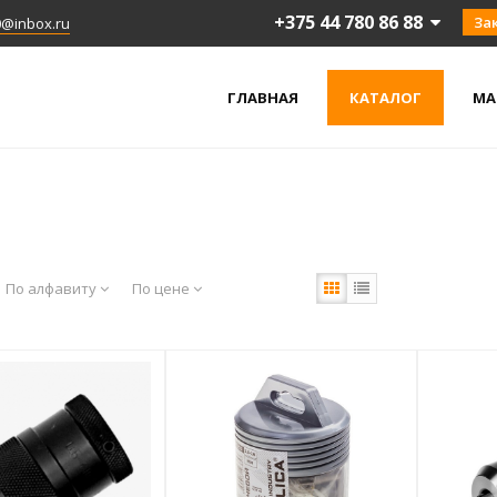
+375 44 780 86 88
За
0@inbox.ru
ГЛАВНАЯ
КАТАЛОГ
МА
По алфавиту
По цене