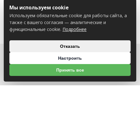
Мы используем cookie
Используем обязательные cookie для работы сайта, а
также с вашего согласия — аналитические и
функциональные cookie.
Подробнее
Отказать
Настроить
О НАС
Принять все
УНП 791418934 ООО МАГАЗИН БЕНЗОТЕХНИКА
Св-во выдано Администрацией Октябрьского района г. Могилева
18.12.2025г
ИНФОРМАЦИЯ
Новости
Контакты
Оплата