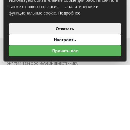
Используем обязательные cookie для работы сайта, а
также с вашего согласия — аналитические и
функциональные cookie.
Подробнее
Отказать
Настроить
Принять все
О НАС
УНП 791418934 ООО МАГАЗИН БЕНЗОТЕХНИКА
Св-во выдано Администрацией Октябрьского района г. Могилева
18.12.2025г
ИНФОРМАЦИЯ
Новости
Контакты
Оплата
Политика конфиденциальности