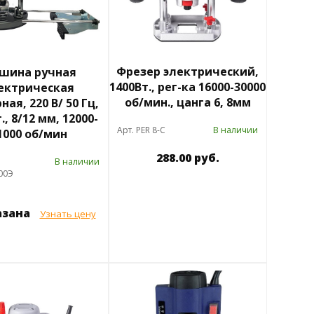
Фрезер электрический,
шина ручная
1400Вт., рег-ка 16000-30000
ектрическая
об/мин., цанга 6, 8мм
ая, 220 В/ 50 Гц,
., 8/12 мм, 12000-
Арт. PER 8-C
В наличии
1000 об/мин
288.00 руб.
В наличии
00Э
азана
Узнать цену