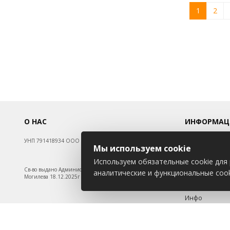
1
2
О НАС
ИНФОРМАЦ
УНП 791418934 ООО МАГАЗИН БЕНЗОТЕХНИКА
Новости
Мы используем cookie
Контакты
Используем обязательные cookie для 
Оплата
Св-во выдано Администрацией Октябрьского района г.
аналитические и функциональные cook
Политика кон
Могилева 18.12.2025г
Обработка пе
Инфо
Положение о c