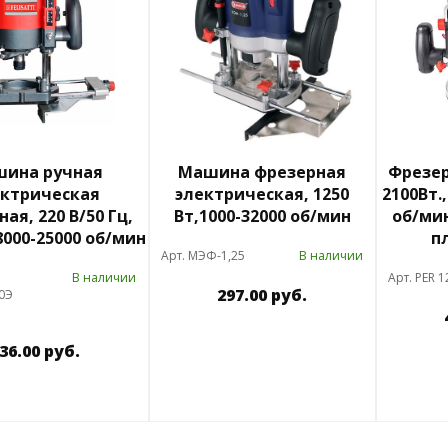
ина ручная
Машина фрезерная
Фрезер
ектрическая
электрическая, 1250
2100Вт.,
ая, 220 В/50 Гц,
Вт,1000-32000 об/мин
об/мин
 8000-25000 об/мин
п
Арт. МЭФ-1,25
В наличии
В наличии
Арт. PER 1
297.00 руб.
0Э
36.00 руб.