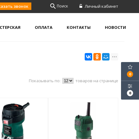
search
казать звонок
Поиск
Личный кабинет
СТЕРСКАЯ
ОПЛАТА
КОНТАКТЫ
НОВОСТИ
0
Показывать по:
товаров на странице
0