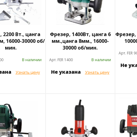
 2200 Вт., цанга
Фрезер, 1400Вт, цанга 6
Фрезер, 
м, 16000-30000 об/
мм.,цанга 8мм., 16000-
1000
мин.
30000 об/мин.
Арт. FER 9
00
В наличии
Арт. FER 1400
В наличии
Не ук
азана
Не указана
Узнать цену
Узнать цену