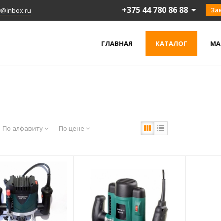
+375 44 780 86 88
За
0@inbox.ru
ГЛАВНАЯ
КАТАЛОГ
МА
По алфавиту
По цене