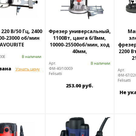
220 В/50 Гц, 2400
Фрезер универсальный,
Ма
000-23000 об/мин
1100Вт, цанга 6/8мм,
эл
FAVOURITE
10000-25500об/мин, ход
фрезерн
40мм,
2200 Вт
00E
В наличии
2
Арт.
В наличии
азана
ФМ-40/1000Э
Узнать цену
Арт.
Felisatti
ФМ-67/22
Felisatti
253.00 руб.
Не ук