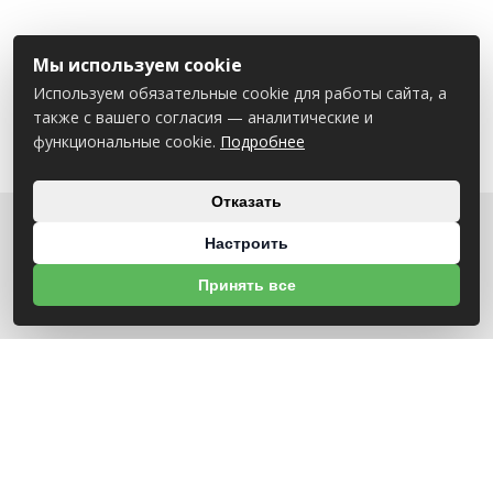
Мы используем cookie
Используем обязательные cookie для работы сайта, а
также с вашего согласия — аналитические и
функциональные cookie.
Подробнее
Отказать
Настроить
О НАС
Принять все
УНП 791418934 ООО МАГАЗИН БЕНЗОТЕХНИКА
Св-во выдано Администрацией Октябрьского района г. Могилева
18.12.2025г
ИНФОРМАЦИЯ
Новости
Контакты