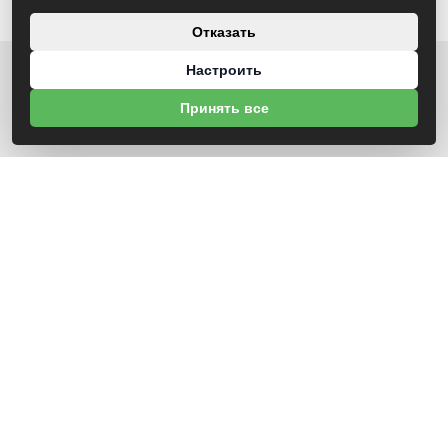
Отказать
Настроить
О НАС
Принять все
УНП 791418934 ООО МАГАЗИН БЕНЗОТЕХНИКА
Св-во выдано Администрацией Октябрьского района г. Могилева
18.12.2025г
ИНФОРМАЦИЯ
Новости
Контакты
Оплата
Политика конфиденциальности
Обработка персональных данных
Инфо
Положение о cookie-файлах