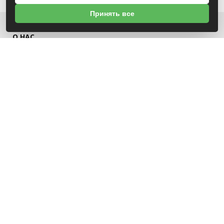
Принять все
О НАС
УНП 791418934 ООО МАГАЗИН БЕНЗОТЕХНИКА
Св-во выдано Администрацией Октябрьского района г. Могилева
18.12.2025г
ИНФОРМАЦИЯ
Новости
Контакты
Оплата
Политика конфиденциальности
Обработка персональных данных
Инфо
Положение о cookie-файлах
СВЯЗАТЬСЯ С НАМИ