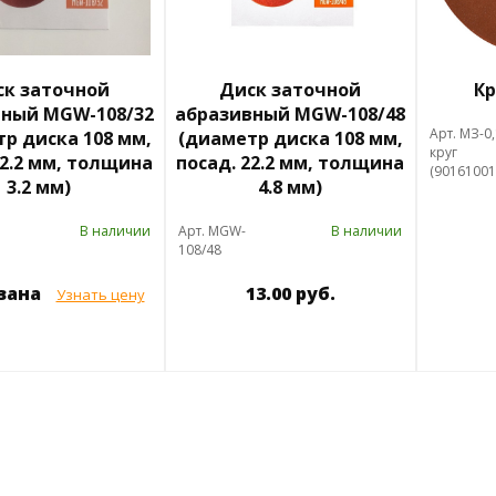
ск заточной
Диск заточной
Кр
вный MGW-108/32
абразивный MGW-108/48
Арт. МЗ-0
р диска 108 мм,
(диаметр диска 108 мм,
круг
22.2 мм, толщина
посад. 22.2 мм, толщина
(90161001
3.2 мм)
4.8 мм)
В наличии
Арт. MGW-
В наличии
108/48
азана
13.00 руб.
Узнать цену