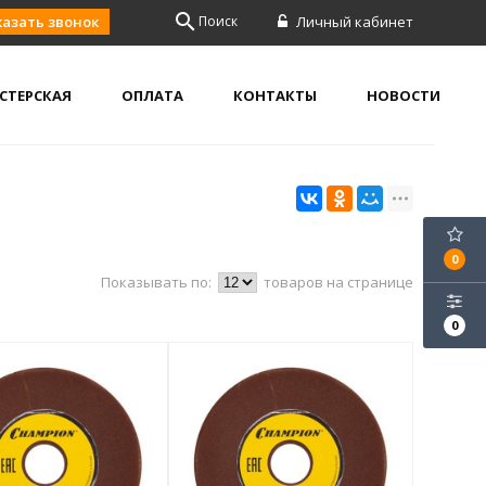
search
казать звонок
Поиск
Личный кабинет
СТЕРСКАЯ
ОПЛАТА
КОНТАКТЫ
НОВОСТИ
0
Показывать по:
товаров на странице
0