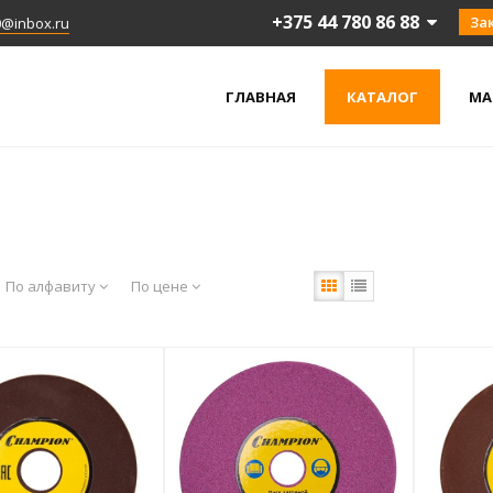
+375 44 780 86 88
За
0@inbox.ru
ГЛАВНАЯ
КАТАЛОГ
МА
По алфавиту
По цене