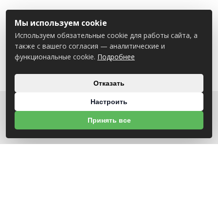
Мы используем cookie
Используем обязательные cookie для работы сайта, а
также с вашего согласия — аналитические и
функциональные cookie.
Подробнее
Отказать
Настроить
О НАС
Принять все
УНП 791418934 ООО МАГАЗИН БЕНЗОТЕХНИКА
Св-во выдано Администрацией Октябрьского района г. Могилева
18.12.2025г
ИНФОРМАЦИЯ
Новости