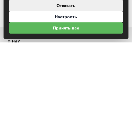
Отказать
Настроить
Принять все
О НАС
УНП 791418934 ООО МАГАЗИН БЕНЗОТЕХНИКА
Св-во выдано Администрацией Октябрьского района г. Могилева
18.12.2025г
ИНФОРМАЦИЯ
Новости
Контакты
Оплата
Политика конфиденциальности
Обработка персональных данных
Инфо