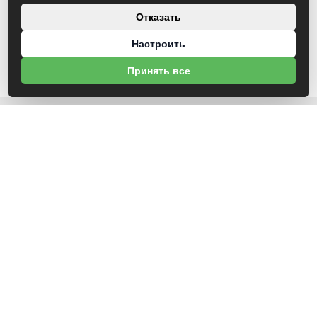
Отказать
Настроить
Принять все
О НАС
УНП 791418934 ООО МАГАЗИН БЕНЗОТЕХНИКА
Св-во выдано Администрацией Октябрьского района г. Могилева
18.12.2025г
ИНФОРМАЦИЯ
Новости
Контакты
Оплата
Политика конфиденциальности